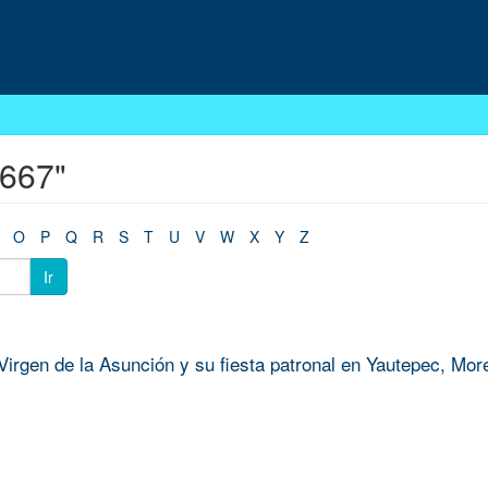
1667"
O
P
Q
R
S
T
U
V
W
X
Y
Z
Ir
a Virgen de la Asunción y su fiesta patronal en Yautepec, Mor