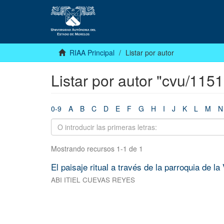
RIAA Principal
Listar por autor
Listar por autor "cvu/115
0-9
A
B
C
D
E
F
G
H
I
J
K
L
M
N
Mostrando recursos 1-1 de 1
El paisaje ritual a través de la parroquia de l
ABI ITIEL CUEVAS REYES