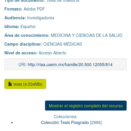
Tipo de documento:
Tesis de maestría
Formato:
Adobe PDF
Audiencia:
Investigadores
Idioma:
Español
Área de conocimiento:
MEDICINA Y CIENCIAS DE LA SALUD
Campo disciplinar:
CIENCIAS MÉDICAS
Nivel de acceso:
Acceso Abierto
URI:
http://riaa.uaem.mx/handle/20.500.12055/814
tesis (4.534Mb)
Mostrar el registro completo del recurso
Colecciones:
Colección Tesis Posgrado
[2886]