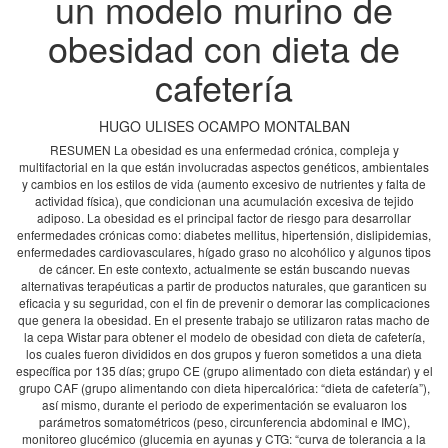
un modelo murino de
obesidad con dieta de
cafetería
HUGO ULISES OCAMPO MONTALBAN
RESUMEN La obesidad es una enfermedad crónica, compleja y
multifactorial en la que están involucradas aspectos genéticos, ambientales
y cambios en los estilos de vida (aumento excesivo de nutrientes y falta de
actividad física), que condicionan una acumulación excesiva de tejido
adiposo. La obesidad es el principal factor de riesgo para desarrollar
enfermedades crónicas como: diabetes mellitus, hipertensión, dislipidemias,
enfermedades cardiovasculares, hígado graso no alcohólico y algunos tipos
de cáncer. En este contexto, actualmente se están buscando nuevas
alternativas terapéuticas a partir de productos naturales, que garanticen su
eficacia y su seguridad, con el fin de prevenir o demorar las complicaciones
que genera la obesidad. En el presente trabajo se utilizaron ratas macho de
la cepa Wistar para obtener el modelo de obesidad con dieta de cafetería,
los cuales fueron divididos en dos grupos y fueron sometidos a una dieta
específica por 135 días; grupo CE (grupo alimentado con dieta estándar) y el
grupo CAF (grupo alimentando con dieta hipercalórica: “dieta de cafetería”),
así mismo, durante el periodo de experimentación se evaluaron los
parámetros somatométricos (peso, circunferencia abdominal e IMC),
monitoreo glucémico (glucemia en ayunas y CTG: “curva de tolerancia a la