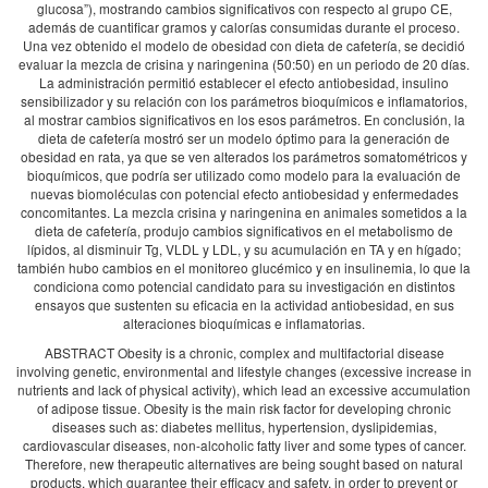
glucosa”), mostrando cambios significativos con respecto al grupo CE,
además de cuantificar gramos y calorías consumidas durante el proceso.
Una vez obtenido el modelo de obesidad con dieta de cafetería, se decidió
evaluar la mezcla de crisina y naringenina (50:50) en un periodo de 20 días.
La administración permitió establecer el efecto antiobesidad, insulino
sensibilizador y su relación con los parámetros bioquímicos e inflamatorios,
al mostrar cambios significativos en los esos parámetros. En conclusión, la
dieta de cafetería mostró ser un modelo óptimo para la generación de
obesidad en rata, ya que se ven alterados los parámetros somatométricos y
bioquímicos, que podría ser utilizado como modelo para la evaluación de
nuevas biomoléculas con potencial efecto antiobesidad y enfermedades
concomitantes. La mezcla crisina y naringenina en animales sometidos a la
dieta de cafetería, produjo cambios significativos en el metabolismo de
lípidos, al disminuir Tg, VLDL y LDL, y su acumulación en TA y en hígado;
también hubo cambios en el monitoreo glucémico y en insulinemia, lo que la
condiciona como potencial candidato para su investigación en distintos
ensayos que sustenten su eficacia en la actividad antiobesidad, en sus
alteraciones bioquímicas e inflamatorias.
ABSTRACT Obesity is a chronic, complex and multifactorial disease
involving genetic, environmental and lifestyle changes (excessive increase in
nutrients and lack of physical activity), which lead an excessive accumulation
of adipose tissue. Obesity is the main risk factor for developing chronic
diseases such as: diabetes mellitus, hypertension, dyslipidemias,
cardiovascular diseases, non-alcoholic fatty liver and some types of cancer.
Therefore, new therapeutic alternatives are being sought based on natural
products, which guarantee their efficacy and safety, in order to prevent or