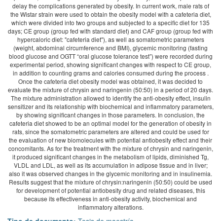
delay the complications generated by obesity. In current work, male rats of
the Wistar strain were used to obtain the obesity model with a cafeteria diet,
which were divided into two groups and subjected to a specific diet for 135
days; CE group (group fed with standard diet) and CAF group (group fed with
hypercaloric diet: "cafeteria diet"), as well as somatometric parameters
(weight, abdominal circumference and BMI), glycemic monitoring (fasting
blood glucose and OGTT “oral glucose tolerance test”) were recorded during
experimental period, showing significant changes with respect to CE group,
in addition to counting grams and calories consumed during the process .
Once the cafeteria diet obesity model was obtained, it was decided to
evaluate the mixture of chrysin and naringenin (50:50) in a period of 20 days.
The mixture administration allowed to identify the anti-obesity effect, insulin
sensitizer and its relationship with biochemical and inflammatory parameters,
by showing significant changes in those parameters. In conclusion, the
cafeteria diet showed to be an optimal model for the generation of obesity in
rats, since the somatometric parameters are altered and could be used for
the evaluation of new biomolecules with potential antiobesity effect and their
concomitants. As for the treatment with the mixture of chrysin and naringenin,
it produced significant changes in the metabolism of lipids, diminished Tg,
VLDL and LDL, as well as its accumulation in adipose tissue and in liver;
also it was observed changes in the glycemic monitoring and in insulinemia.
Results suggest that the mixture of chrysin:naringenin (50:50) could be used
for development of potential antiobesity drug and related diseases, this
because its effectiveness in anti-obesity activity, biochemical and
inflammatory alterations.