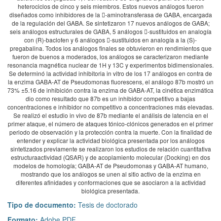
heterociclos de cinco y seis miembros. Estos nuevos análogos fueron
diseñados como inhibidores de la -aminotransferasa de GABA, encargada
de la regulación del GABA. Se sintetizaron 17 nuevos análogos de GABA;
seis análogos estructurales de GABA, 5 análogos -sustituidos en analogía
con (R)-baclofen y 6 análogos -sustituidos en analogía a la (S)-
pregabalina. Todos los análogos finales se obtuvieron en rendimientos que
fueron de buenos a moderados, los análogos se caracterizaron mediante
resonancia magnética nuclear de 1H y 13C y experimentos bidimensionales.
Se determinó la actividad inhibitoria in vitro de los 17 análogos en contra de
la enzima GABA-AT de Pseudomonas fluorescens, el análogo 87b mostró un
73% ±5.16 de inhibición contra la enzima de GABA-AT, la cinética enzimática
dio como resultado que 87b es un inhibidor competitivo a bajas
concentraciones e inhibidor no competitivo a concentraciones más elevadas.
Se realizó el estudio in vivo de 87b mediante el análisis de latencia en el
primer ataque, el número de ataques tónico-clónicos generados en el primer
periodo de observación y la protección contra la muerte. Con la finalidad de
entender y explicar la actividad biológica presentada por los análogos
sintetizados previamente se realizaron los estudios de relación cuantitativa
estructuraactividad (QSAR) y de acoplamiento molecular (Docking) en dos
modelos de homología; GABA-AT de Pseudomonas y GABA-AT humano,
mostrando que los análogos se unen al sitio activo de la enzima en
diferentes afinidades y conformaciones que se asociaron a la actividad
biológica presentada.
Tipo de documento:
Tesis de doctorado
Formato:
Adobe PDF