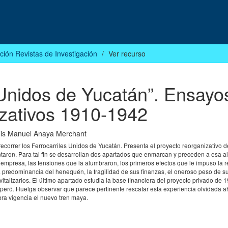
ción Revistas de Investigación
Ver recurso
 Unidos de Yucatán”. Ensayo
izativos 1910-1942
is Manuel Anaya Merchant
recorrer los Ferrocarriles Unidos de Yucatán. Presenta el proyecto reorganizativo 
ntaron. Para tal fin se desarrollan dos apartados que enmarcan y preceden a esa al
a empresa, las tensiones que la alumbraron, los primeros efectos que le impuso la 
 predominancia del henequén, la fragilidad de sus finanzas, el oneroso peso de s
evitalizarlos. El último apartado estudia la base financiera del proyecto privado de
osperó. Huelga observar que parece pertinente rescatar esta experiencia olvidada 
ra vigencia el nuevo tren maya.