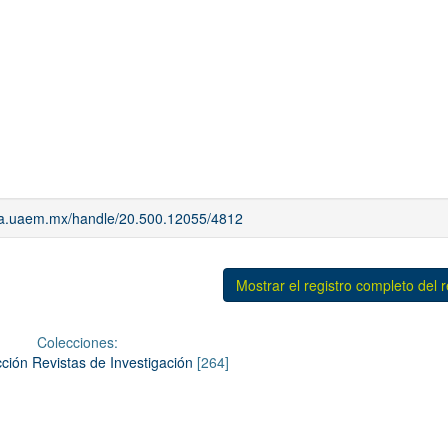
iaa.uaem.mx/handle/20.500.12055/4812
Mostrar el registro completo del 
Colecciones:
ción Revistas de Investigación
[264]