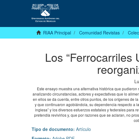
RIAA Principal
Comunidad Revistas
Colec
Los “Ferrocarriles
reorgan
Lu
Este ensayo muestra una alternativa histórica que pudieron 
analizando circunstancias, actores y expectativas que lo alime
en ellos se da cuenta, entre otros puntos, de los orígenes de l
y que continuaron agobiándola, su dependencia respecto a la
inglesa” y los diversos esfuerzos estatales y federales para r
pretendía revivirlos y, que por razones que se aclaran, no pr
cob
Tipo de documento:
Artículo
Formato:
Adobe PDF