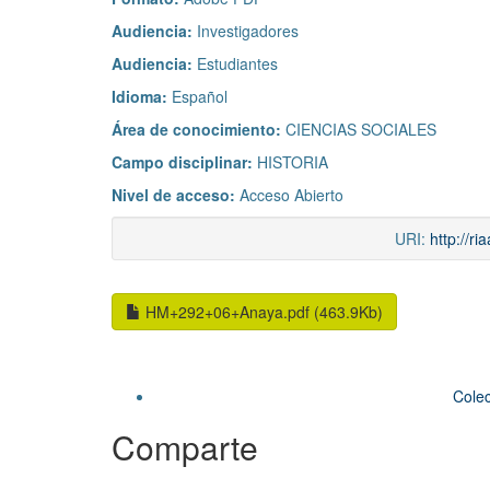
Audiencia:
Investigadores
Audiencia:
Estudiantes
Idioma:
Español
Área de conocimiento:
CIENCIAS SOCIALES
Campo disciplinar:
HISTORIA
Nivel de acceso:
Acceso Abierto
URI:
http://r
HM+292+06+Anaya.pdf (463.9Kb)
Colec
Comparte