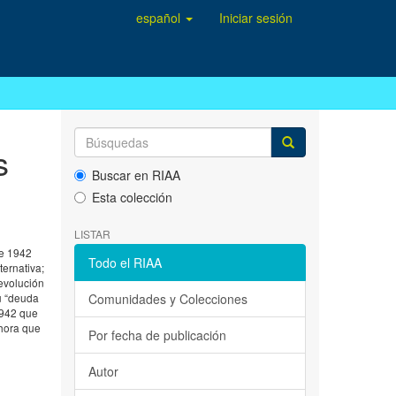
español
Iniciar sesión
s
Buscar en RIAA
Esta colección
LISTAR
de 1942
Todo el RIAA
ternativa;
revolución
u “deuda
Comunidades y Colecciones
 1942 que
ahora que
Por fecha de publicación
Autor