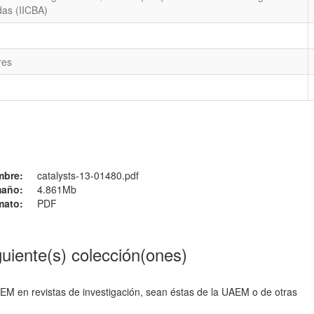
das (IICBA)
res
mbre:
catalysts-13-01480.pdf
año:
4.861Mb
mato:
PDF
guiente(s) colección(ones)
AEM en revistas de investigación, sean éstas de la UAEM o de otras