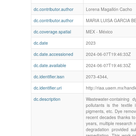
dc.contributor.author
Lorena Magallón Cacho
dc.contributor.author
MARIA LUISA GARCIA 
dc.coverage.spatial
MEX - México
dc.date
2023
dc.date.accessioned
2024-06-07T19:46:33Z
dc.date.available
2024-06-07T19:46:33Z
dc.identifier.issn
2073-4344,
dc.identifier.uri
http://riaa.uaem.mx/hand
dc.description
Wastewater-containing 
pollutants is the textil
pigments, etc. Dye remov
recent decades thanks to e
years, multiple research 
degradation provided su
remediation. This work p