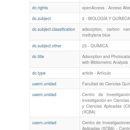
dc.rights
openAccess - Acceso Abie
dc.subject
2 - BIOLOGÍA Y QUÍMICA
dc.subject.classification
adsorption, carbon nan
methylene blue
dc.subject.other
23 - QUÍMICA
dc.title
Adsorption and Photocata
with Bibliometric Analysis
dc.type
article - Artículo
uaem.unidad
Facultad de Ciencias Quím
uaem.unidad
Centro de Investigació
Investigación en Ciencias
y Ciencias Aplicadas (CI
(IICBA)
uaem.unidad
Centro de Investigaciones
Aplicadas (IICBA) - Centr