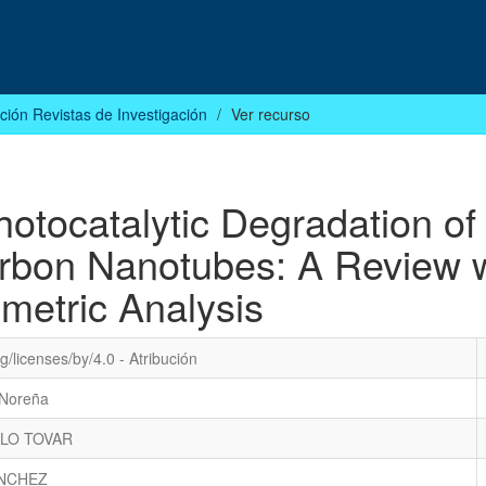
ción Revistas de Investigación
Ver recurso
otocatalytic Degradation of
arbon Nanotubes: A Review w
ometric Analysis
/licenses/by/4.0 - Atribución
 Noreña
LO TOVAR
ANCHEZ