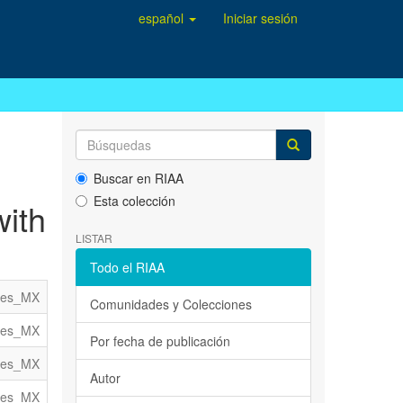
español
Iniciar sesión
Buscar en RIAA
Esta colección
ith
LISTAR
Todo el RIAA
es_MX
Comunidades y Colecciones
es_MX
Por fecha de publicación
es_MX
Autor
es_MX