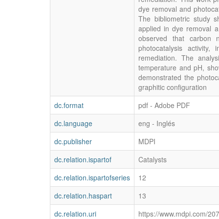
dye removal and photocat
The bibliometric study 
applied in dye removal an
observed that carbon n
photocatalysis activity,
remediation. The analys
temperature and pH, sho
demonstrated the photocat
graphitic configuration
dc.format
pdf - Adobe PDF
dc.language
eng - Inglés
dc.publisher
MDPI
dc.relation.ispartof
Catalysts
dc.relation.ispartofseries
12
dc.relation.haspart
13
dc.relation.uri
https://www.mdpi.com/20