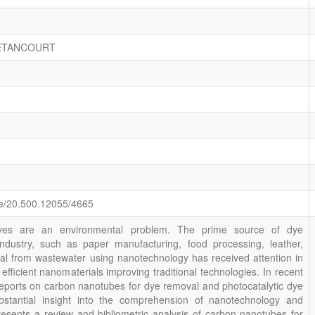
BETANCOURT
le/20.500.12055/4665
dyes are an environmental problem. The prime source of dye
e industry, such as paper manufacturing, food processing, leather,
al from wastewater using nanotechnology has received attention in
fficient nanomaterials improving traditional technologies. In recent
reports on carbon nanotubes for dye removal and photocatalytic dye
bstantial insight into the comprehension of nanotechnology and
resents a review and bibliometric analysis of carbon nanotubes for