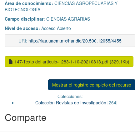
Área de conocimiento:
CIENCIAS AGROPECUARIAS Y
BIOTECNOLOGÍA
Campo disciplinar:
CIENCIAS AGRARIAS
Nivel de acceso:
Acceso Abierto
URI:
http://riaa.uaem.mx/handle/20.500.12055/4455
147-Texto del artículo-1283-1-10-20210813.pdf (329.1Kb)
Mostrar el registro completo del recurso
Colecciones:
Colección Revistas de Investigación
[264]
Comparte