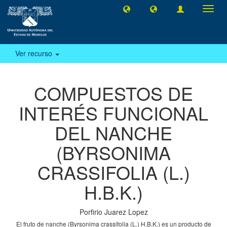
Camb
naveg
Ver recurso
COMPUESTOS DE
INTERÉS FUNCIONAL
DEL NANCHE
(BYRSONIMA
CRASSIFOLIA (L.)
H.B.K.)
Porfirio Juarez Lopez
El fruto de nanche (Byrsonima crassifolia (L.) H.B.K.) es un producto de