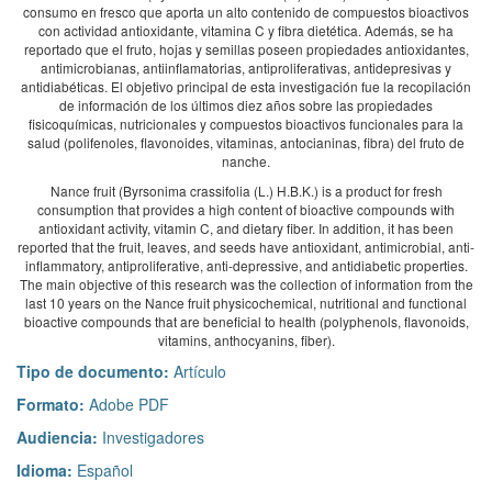
consumo en fresco que aporta un alto contenido de compuestos bioactivos
con actividad antioxidante, vitamina C y fibra dietética. Además, se ha
reportado que el fruto, hojas y semillas poseen propiedades antioxidantes,
antimicrobianas, antiinflamatorias, antiproliferativas, antidepresivas y
antidiabéticas. El objetivo principal de esta investigación fue la recopilación
de información de los últimos diez años sobre las propiedades
fisicoquímicas, nutricionales y compuestos bioactivos funcionales para la
salud (polifenoles, flavonoides, vitaminas, antocianinas, fibra) del fruto de
nanche.
Nance fruit (Byrsonima crassifolia (L.) H.B.K.) is a product for fresh
consumption that provides a high content of bioactive compounds with
antioxidant activity, vitamin C, and dietary fiber. In addition, it has been
reported that the fruit, leaves, and seeds have antioxidant, antimicrobial, anti-
inflammatory, antiproliferative, anti-depressive, and antidiabetic properties.
The main objective of this research was the collection of information from the
last 10 years on the Nance fruit physicochemical, nutritional and functional
bioactive compounds that are beneficial to health (polyphenols, flavonoids,
vitamins, anthocyanins, fiber).
Tipo de documento:
Artículo
Formato:
Adobe PDF
Audiencia:
Investigadores
Idioma:
Español