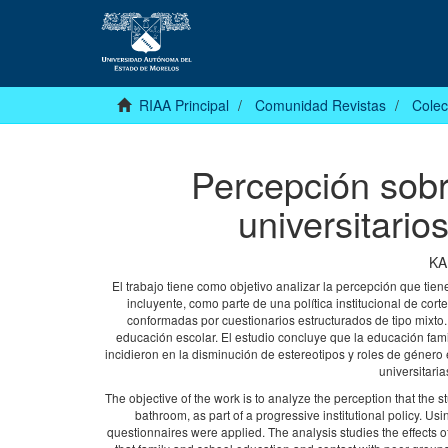
RIAA Principal
Comunidad Revistas
Colec
Percepción sobr
universitario
KA
El trabajo tiene como objetivo analizar la percepción que tien
incluyente, como parte de una política institucional de cor
conformadas por cuestionarios estructurados de tipo mixto. E
educación escolar. El estudio concluye que la educación fam
incidieron en la disminución de estereotipos y roles de género
universitaria
The objective of the work is to analyze the perception that the 
bathroom, as part of a progressive institutional policy. U
questionnaires were applied. The analysis studies the effects o