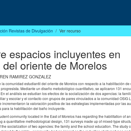
ción Revistas de Divulgación
Ver recurso
e espacios incluyentes en
s del oriente de Morelos
REN RAMIREZ GONZALEZ
e la comunidad estudiantil del oriente de Morelos con respecto a la habilitación d
te progresista. Mediante un diseño metodológico cuantitativo, se aplicaron 131 enc
n el análisis se estudian los efectos de la socialización de dos agencias: la famili
iliar y escolar y el contacto con grupos de pares vinculados a la comunidad OSI
 e incrementaron la valoración positiva de las estrategias implementadas por las a
s para la habilitación del baño incluyente.
student community located in the East of Morelos has regarding the habilitation of an
sing a quantitative methodological design, 131 surveys made up of mixed-type struct
f the socialization of two agencies: the family and the school education. The study