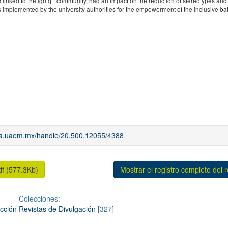
s linked to the lgbtq+ community, had an impact on the reduction of stereotypes an
s implemented by the university authorities for the empowerment of the inclusive b
iaa.uaem.mx/handle/20.500.12055/4388
df (577.3Kb)
Mostrar el registro completo del 
Colecciones:
cción Revistas de Divulgación
[327]