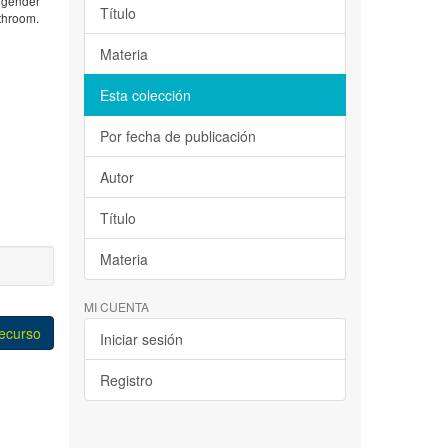
d gender
Título
athroom.
Materia
Esta colección
Por fecha de publicación
Autor
Título
Materia
MI CUENTA
recurso
Iniciar sesión
Registro