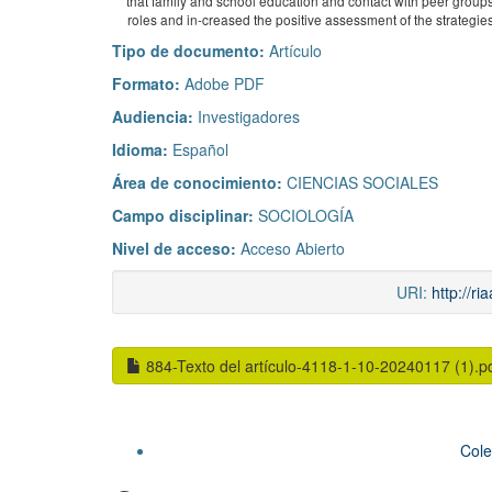
that family and school education and contact with peer group
roles and in-creased the positive assessment of the strategie
Tipo de documento:
Artículo
Formato:
Adobe PDF
Audiencia:
Investigadores
Idioma:
Español
Área de conocimiento:
CIENCIAS SOCIALES
Campo disciplinar:
SOCIOLOGÍA
Nivel de acceso:
Acceso Abierto
URI:
http://r
884-Texto del artículo-4118-1-10-20240117 (1).p
Cole