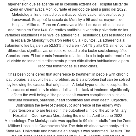
hipertensión que se atiende en la consulta externa del Hospital Militar de
Zona en Cuernavaca Mor., durante el periodo de abril a junio del 2022.
Metodología. Es un estudio cuantitativo, observacional, descriptivo y
transversal. Se aplicó la escala de Morisky a 99 adultos mayores del
Hospital Militar de Zona en Cuernavaca Mor. Los datos obtenidos se
analizaron en Stata14®. Se realizó análisis univariado y bivariado de las
variables estudiadas y el nivel de adherencia. Resultados. Los resultados de
la escala de Morisky fluctuaron entre 0.5 a 7 puntos. La adherencia al
tratamiento fue baja en un 52.53%; media en 47.47% y alta 0% sin encontrar
diferencias significativas entre sexo, edad u otro factor sociodemográfico.
Conclusiones. El factor más frecuente relacionado a la baja adherencia fue
el olvido de tomar el medicamento y tener dificultades habitualmente para
recordar tomar todas sus medicinas.
It has been considered that adherence to treatment in people with chronic
pathologies is a public health problem, as it is a problem that can be solved
by knowing the causes that originate it. Arterial hypertension occupies the
first causes of morbidity in older adults and its lack of treatment significantly
affects the well-being of the patient as it causes complication such as
vascular diseases, paralysis, heart conditions and even death. Objective.
Distinguish the level of therapeutic adherence of the elderly with
hypertension who are treated in the outpatient clinic of the Zone Military
Hospital in Cuernavaca Mor., during the months April to June 2022.
Methodology. The Morisky scale was applied to 99 older adults from the Zone
Military Hospital in Cuernavaca Mor. The data obtained were analyzed in
Stata14®. Univariate and bivariate an analysis was performed. Results. The
results of the Morisky scale ranged from 0.5 to 7 points. Adherence to