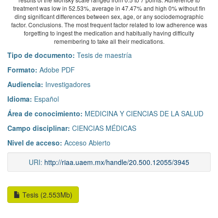
treatment was low in 52.53%, average in 47.47% and high 0% without fin
ding significant differences between sex, age, or any sociodemographic
factor. Conclusions. The most frequent factor related to low adherence was
forgetting to ingest the medication and habitually having difficulty
remembering to take all their medications.
Tipo de documento:
Tesis de maestría
Formato:
Adobe PDF
Audiencia:
Investigadores
Idioma:
Español
Área de conocimiento:
MEDICINA Y CIENCIAS DE LA SALUD
Campo disciplinar:
CIENCIAS MÉDICAS
Nivel de acceso:
Acceso Abierto
URI:
http://riaa.uaem.mx/handle/20.500.12055/3945
Tesis (2.553Mb)