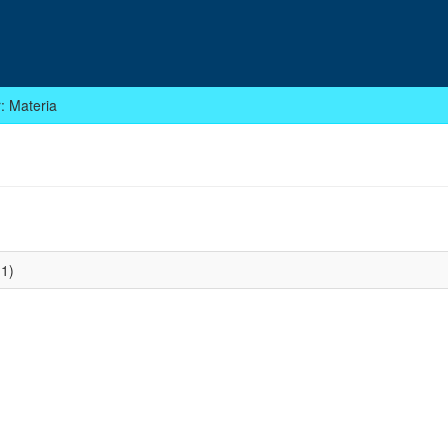
r: Materia
1)