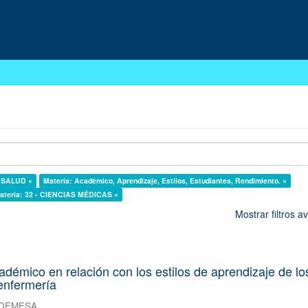
A SALUD ×
Materia: Académico, Aprendizaje, Estilos, Estudiantes, Rendimiento. ×
ateria: 32 - CIENCIAS MÉDICAS ×
Mostrar filtros 
démico en relación con los estilos de aprendizaje de lo
enfermería
 DEMESA