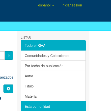
español
Iniciar sesión
LISTAR
Todo el RIAA
Ir
Comunidades y Colecciones
Por fecha de publicación
Autor
avanzados
Título
Materia
s
Esta comunidad