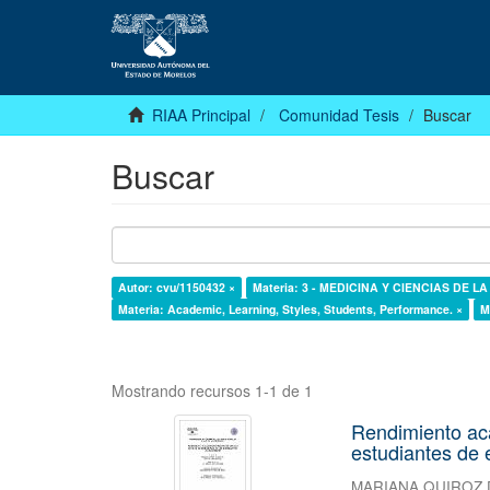
RIAA Principal
Comunidad Tesis
Buscar
Buscar
Autor: cvu/1150432 ×
Materia: 3 - MEDICINA Y CIENCIAS DE L
Materia: Academic, Learning, Styles, Students, Performance. ×
M
Mostrando recursos 1-1 de 1
Rendimiento aca
estudiantes de 
MARIANA QUIROZ