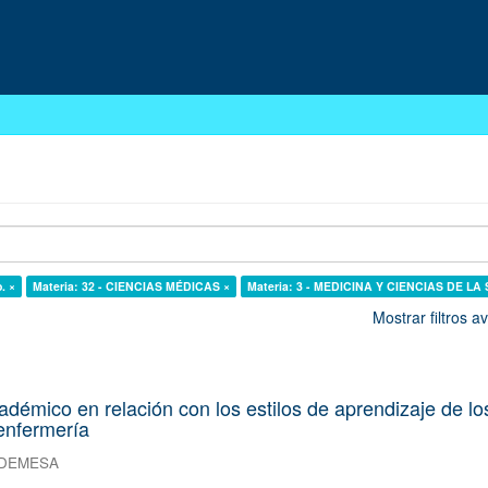
. ×
Materia: 32 - CIENCIAS MÉDICAS ×
Materia: 3 - MEDICINA Y CIENCIAS DE LA
Mostrar filtros 
démico en relación con los estilos de aprendizaje de lo
enfermería
 DEMESA