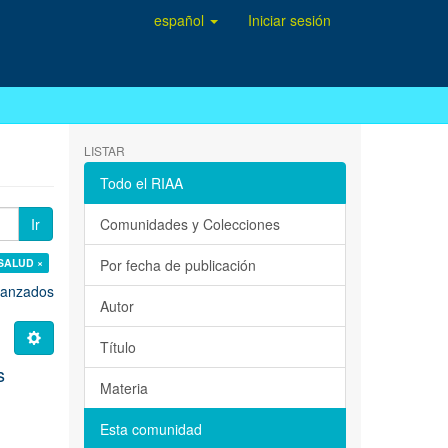
español
Iniciar sesión
LISTAR
Todo el RIAA
Ir
Comunidades y Colecciones
 SALUD ×
Por fecha de publicación
avanzados
Autor
Título
s
Materia
Esta comunidad