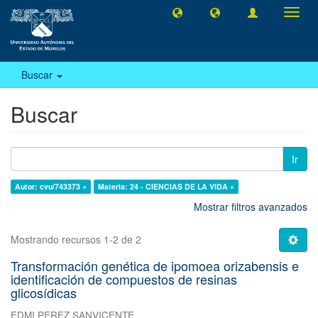
Camb
naveg
Buscar
Buscar
Ir
Autor: cvu/743373 ×
Materia: 24 - CIENCIAS DE LA VIDA ×
Mostrar filtros avanzados
Mostrando recursos 1-2 de 2
Transformación genética de ipomoea orizabensis e
identificación de compuestos de resinas
glicosídicas
EDMI PEREZ SANVICENTE