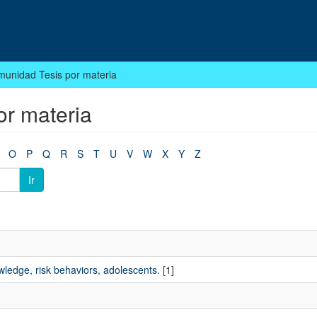
munidad Tesis por materia
or materia
O
P
Q
R
S
T
U
V
W
X
Y
Z
Ir
wledge, risk behaviors, adolescents.
[1]