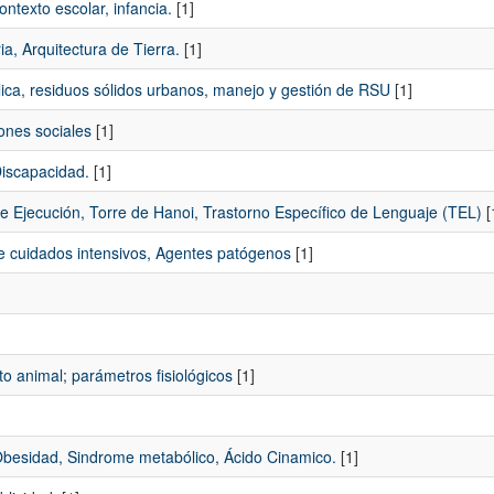
ntexto escolar, infancia.
[1]
ia, Arquitectura de Tierra.
[1]
blica, residuos sólidos urbanos, manejo y gestión de RSU
[1]
iones sociales
[1]
Discapacidad.
[1]
de Ejecución, Torre de Hanoi, Trastorno Específico de Lenguaje (TEL)
[
e cuidados intensivos, Agentes patógenos
[1]
to animal; parámetros fisiológicos
[1]
, Obesidad, Sindrome metabólico, Ácido Cinamico.
[1]