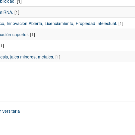
blicidad.
[1]
 miRNA.
[1]
o, Innovación Abierta, Licenciamiento, Propiedad Intelectual.
[1]
ación superior.
[1]
1]
esis, jales mineros, metales.
[1]
iversitaria