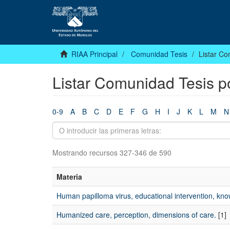
RIAA Principal
Comunidad Tesis
Listar Co
Listar Comunidad Tesis p
0-9
A
B
C
D
E
F
G
H
I
J
K
L
M
N
Mostrando recursos 327-346 de 590
Materia
Human papilloma virus, educational intervention, kno
Humanized care, perception, dimensions of care.
[1]