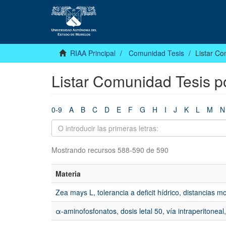
RIAA Principal
Comunidad Tesis
Listar Co
Listar Comunidad Tesis p
0-9
A
B
C
D
E
F
G
H
I
J
K
L
M
N
Mostrando recursos 588-590 de 590
Materia
Zea mays L, tolerancia a deficit hídrico, distancias
α-aminofosfonatos, dosis letal 50, vía intraperitoneal,