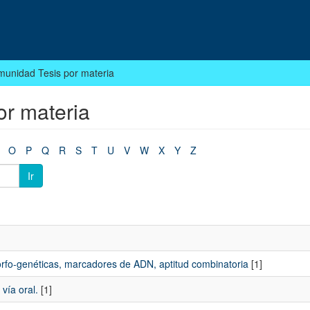
munidad Tesis por materia
or materia
O
P
Q
R
S
T
U
V
W
X
Y
Z
Ir
 morfo-genéticas, marcadores de ADN, aptitud combinatoria
[1]
 vía oral.
[1]