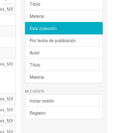
Título
es_MX
Materia
Esta colección
Por fecha de publicación
Autor
es_MX
Título
Materia
MI CUENTA
es_MX
Iniciar sesión
es_MX
Registro
es_MX
es_MX