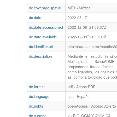
dc.coverage.spatial
MEX - México
dc.date
2022-05-17
dc.date.accessioned
2022-12-08T21:08:37Z
dc.date.available
2022-12-08T21:08:37Z
dc.identifier.uri
http://riaa.uaem.mx/handle/
dc.description
Mediante el estudio in si
Molinspiration, SwissADM
propiedades fisicoquímicas,
como ligandos, los posibles m
así como la toxicidad que pod
dc.format
pdf - Adobe PDF
dc.language
spa - Español
dc.rights
openAccess - Acceso Abierto
dc.subject
2 - BIOLOGÍA Y QUÍMICA