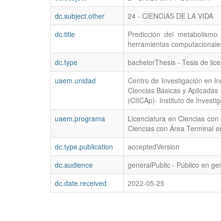
dc.subject.other
24 - CIENCIAS DE LA VIDA
dc.title
Predicción del metabolism
herramientas computacionale
dc.type
bachelorThesis - Tesis de lice
uaem.unidad
Centro de Investigación en In
Ciencias Básicas y Aplicadas 
(CIICAp)- Instituto de Investi
uaem.programa
Licenciatura en Ciencias con
Ciencias con Área Terminal e
dc.type.publication
acceptedVersion
dc.audience
generalPublic - Público en ge
dc.date.received
2022-05-25