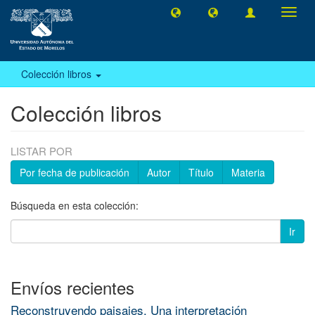
Camb
naveg
Colección libros
Colección libros
LISTAR POR
Por fecha de publicación
Autor
Título
Materia
Búsqueda en esta colección:
Ir
Envíos recientes
Reconstruyendo paisajes. Una interpretación