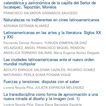
calendárica y astronómica de la capilla del Señor de
Ixcatepec, Tepoztlán, Morelos
FRANCISCO SALVADOR GRANADOS SAUCEDO
Naturalezas no indiferentes en cines latinoamericanos
ADRIANA ESTRADA ALVAREZ
Latinoamericanas en las artes y la literatura. Siglos XX
y XXI
Fernando Delmar Romero
;
YUNUEN ESMERALDA DIAZ
VELAZQUEZ
;
ANGEL FRANCISCO MIQUEL RENDON
;
ANGELICA TORNERO SALINAS
;
María Eugenia Núñez Delgado
Las ciudades latinoamericanas ante el nuevo orden
mundial multipolar
ADOLFO ENRIQUE SALDIVAR CAZALES
;
RICARDO GOMEZ
MATURANO
;
PERLA SONIA POSADA VIQUE
Fuerzas y tensiones: disputas con el saber
Lorena Noyola Piña
;
JULIETA ESPINOSA MELENDEZ
La transdisciplina como forma de aproximación a una
nueva mirada al diseño y la imagen (vol. 1)
Lorena Noyola Piña
;
Diana Elena Barcelata Eguiarte