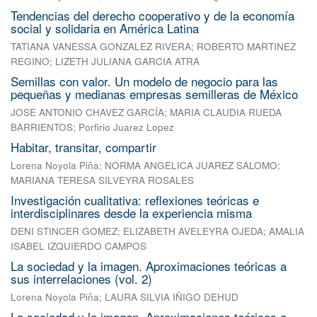
Tendencias del derecho cooperativo y de la economía
social y solidaria en América Latina
TATIANA VANESSA GONZALEZ RIVERA
;
ROBERTO MARTINEZ
REGINO
;
LIZETH JULIANA GARCIA ATRA
Semillas con valor. Un modelo de negocio para las
pequeñas y medianas empresas semilleras de México
JOSE ANTONIO CHAVEZ GARCÍA
;
MARIA CLAUDIA RUEDA
BARRIENTOS
;
Porfirio Juarez Lopez
Habitar, transitar, compartir
Lorena Noyola Piña
;
NORMA ANGELICA JUAREZ SALOMO
;
MARIANA TERESA SILVEYRA ROSALES
Investigación cualitativa: reflexiones teóricas e
interdisciplinares desde la experiencia misma
DENI STINCER GOMEZ
;
ELIZABETH AVELEYRA OJEDA
;
AMALIA
ISABEL IZQUIERDO CAMPOS
La sociedad y la imagen. Aproximaciones teóricas a
sus interrelaciones (vol. 2)
Lorena Noyola Piña
;
LAURA SILVIA IÑIGO DEHUD
La sociedad y la imagen. Aproximaciones teóricas a