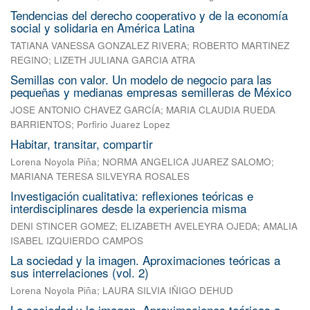
Tendencias del derecho cooperativo y de la economía
social y solidaria en América Latina
TATIANA VANESSA GONZALEZ RIVERA
;
ROBERTO MARTINEZ
REGINO
;
LIZETH JULIANA GARCIA ATRA
Semillas con valor. Un modelo de negocio para las
pequeñas y medianas empresas semilleras de México
JOSE ANTONIO CHAVEZ GARCÍA
;
MARIA CLAUDIA RUEDA
BARRIENTOS
;
Porfirio Juarez Lopez
Habitar, transitar, compartir
Lorena Noyola Piña
;
NORMA ANGELICA JUAREZ SALOMO
;
MARIANA TERESA SILVEYRA ROSALES
Investigación cualitativa: reflexiones teóricas e
interdisciplinares desde la experiencia misma
DENI STINCER GOMEZ
;
ELIZABETH AVELEYRA OJEDA
;
AMALIA
ISABEL IZQUIERDO CAMPOS
La sociedad y la imagen. Aproximaciones teóricas a
sus interrelaciones (vol. 2)
Lorena Noyola Piña
;
LAURA SILVIA IÑIGO DEHUD
La sociedad y la imagen. Aproximaciones teóricas a