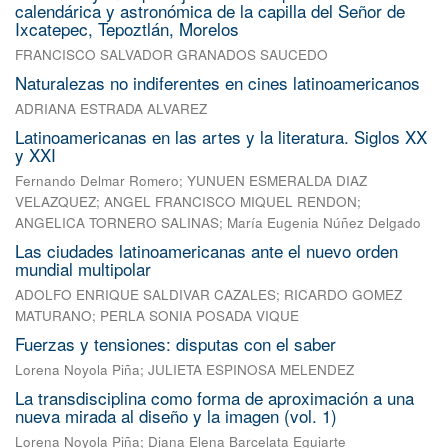
calendárica y astronómica de la capilla del Señor de
Ixcatepec, Tepoztlán, Morelos
FRANCISCO SALVADOR GRANADOS SAUCEDO
Naturalezas no indiferentes en cines latinoamericanos
ADRIANA ESTRADA ALVAREZ
Latinoamericanas en las artes y la literatura. Siglos XX
y XXI
Fernando Delmar Romero
;
YUNUEN ESMERALDA DIAZ
VELAZQUEZ
;
ANGEL FRANCISCO MIQUEL RENDON
;
ANGELICA TORNERO SALINAS
;
María Eugenia Núñez Delgado
Las ciudades latinoamericanas ante el nuevo orden
mundial multipolar
ADOLFO ENRIQUE SALDIVAR CAZALES
;
RICARDO GOMEZ
MATURANO
;
PERLA SONIA POSADA VIQUE
Fuerzas y tensiones: disputas con el saber
Lorena Noyola Piña
;
JULIETA ESPINOSA MELENDEZ
La transdisciplina como forma de aproximación a una
nueva mirada al diseño y la imagen (vol. 1)
Lorena Noyola Piña
;
Diana Elena Barcelata Eguiarte