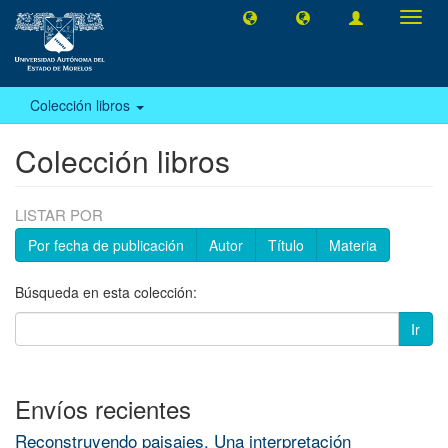
Camb
naveg
Colección libros
Colección libros
LISTAR POR
Por fecha de publicación
Autor
Título
Materia
Búsqueda en esta colección:
Ir
Envíos recientes
Reconstruyendo paisajes. Una interpretación