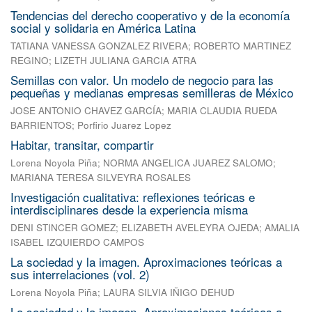
Tendencias del derecho cooperativo y de la economía
social y solidaria en América Latina
TATIANA VANESSA GONZALEZ RIVERA
;
ROBERTO MARTINEZ
REGINO
;
LIZETH JULIANA GARCIA ATRA
Semillas con valor. Un modelo de negocio para las
pequeñas y medianas empresas semilleras de México
JOSE ANTONIO CHAVEZ GARCÍA
;
MARIA CLAUDIA RUEDA
BARRIENTOS
;
Porfirio Juarez Lopez
Habitar, transitar, compartir
Lorena Noyola Piña
;
NORMA ANGELICA JUAREZ SALOMO
;
MARIANA TERESA SILVEYRA ROSALES
Investigación cualitativa: reflexiones teóricas e
interdisciplinares desde la experiencia misma
DENI STINCER GOMEZ
;
ELIZABETH AVELEYRA OJEDA
;
AMALIA
ISABEL IZQUIERDO CAMPOS
La sociedad y la imagen. Aproximaciones teóricas a
sus interrelaciones (vol. 2)
Lorena Noyola Piña
;
LAURA SILVIA IÑIGO DEHUD
La sociedad y la imagen. Aproximaciones teóricas a