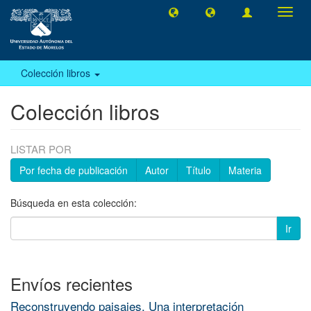
Camb
naveg
Colección libros
Colección libros
LISTAR POR
Por fecha de publicación
Autor
Título
Materia
Búsqueda en esta colección:
Ir
Envíos recientes
Reconstruyendo paisajes. Una interpretación