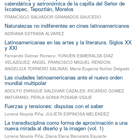
calendárica y astronómica de la capilla del Señor de
Ixcatepec, Tepoztlán, Morelos
FRANCISCO SALVADOR GRANADOS SAUCEDO
Naturalezas no indiferentes en cines latinoamericanos
ADRIANA ESTRADA ALVAREZ
Latinoamericanas en las artes y la literatura. Siglos XX
y XXI
Fernando Delmar Romero
;
YUNUEN ESMERALDA DIAZ
VELAZQUEZ
;
ANGEL FRANCISCO MIQUEL RENDON
;
ANGELICA TORNERO SALINAS
;
María Eugenia Núñez Delgado
Las ciudades latinoamericanas ante el nuevo orden
mundial multipolar
ADOLFO ENRIQUE SALDIVAR CAZALES
;
RICARDO GOMEZ
MATURANO
;
PERLA SONIA POSADA VIQUE
Fuerzas y tensiones: disputas con el saber
Lorena Noyola Piña
;
JULIETA ESPINOSA MELENDEZ
La transdisciplina como forma de aproximación a una
nueva mirada al diseño y la imagen (vol. 1)
Lorena Noyola Piña
;
Diana Elena Barcelata Eguiarte