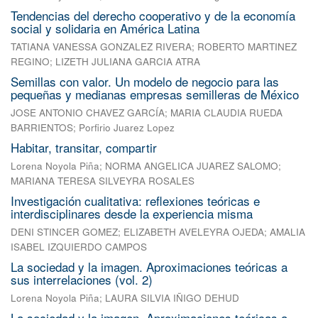
Tendencias del derecho cooperativo y de la economía
social y solidaria en América Latina
TATIANA VANESSA GONZALEZ RIVERA
;
ROBERTO MARTINEZ
REGINO
;
LIZETH JULIANA GARCIA ATRA
Semillas con valor. Un modelo de negocio para las
pequeñas y medianas empresas semilleras de México
JOSE ANTONIO CHAVEZ GARCÍA
;
MARIA CLAUDIA RUEDA
BARRIENTOS
;
Porfirio Juarez Lopez
Habitar, transitar, compartir
Lorena Noyola Piña
;
NORMA ANGELICA JUAREZ SALOMO
;
MARIANA TERESA SILVEYRA ROSALES
Investigación cualitativa: reflexiones teóricas e
interdisciplinares desde la experiencia misma
DENI STINCER GOMEZ
;
ELIZABETH AVELEYRA OJEDA
;
AMALIA
ISABEL IZQUIERDO CAMPOS
La sociedad y la imagen. Aproximaciones teóricas a
sus interrelaciones (vol. 2)
Lorena Noyola Piña
;
LAURA SILVIA IÑIGO DEHUD
La sociedad y la imagen. Aproximaciones teóricas a