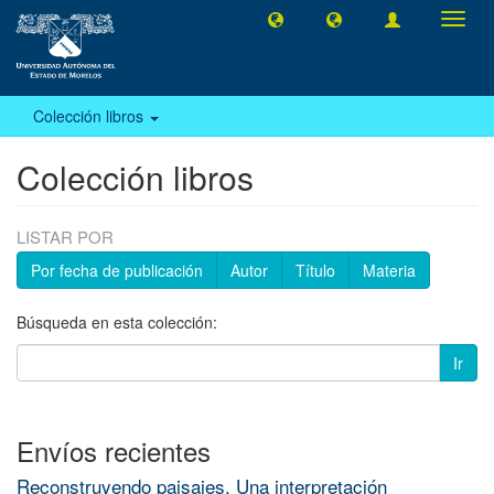
Camb
naveg
Colección libros
Colección libros
LISTAR POR
Por fecha de publicación
Autor
Título
Materia
Búsqueda en esta colección:
Ir
Envíos recientes
Reconstruyendo paisajes. Una interpretación