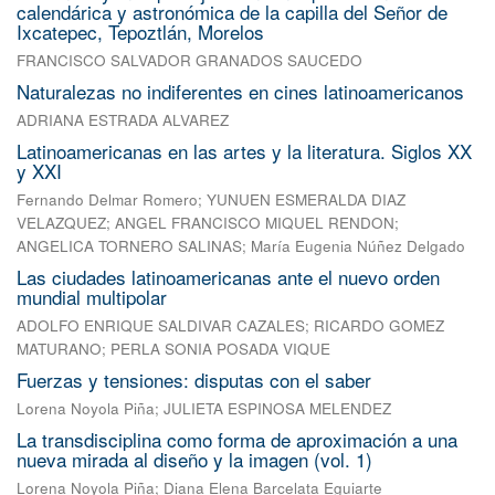
calendárica y astronómica de la capilla del Señor de
Ixcatepec, Tepoztlán, Morelos
FRANCISCO SALVADOR GRANADOS SAUCEDO
Naturalezas no indiferentes en cines latinoamericanos
ADRIANA ESTRADA ALVAREZ
Latinoamericanas en las artes y la literatura. Siglos XX
y XXI
Fernando Delmar Romero
;
YUNUEN ESMERALDA DIAZ
VELAZQUEZ
;
ANGEL FRANCISCO MIQUEL RENDON
;
ANGELICA TORNERO SALINAS
;
María Eugenia Núñez Delgado
Las ciudades latinoamericanas ante el nuevo orden
mundial multipolar
ADOLFO ENRIQUE SALDIVAR CAZALES
;
RICARDO GOMEZ
MATURANO
;
PERLA SONIA POSADA VIQUE
Fuerzas y tensiones: disputas con el saber
Lorena Noyola Piña
;
JULIETA ESPINOSA MELENDEZ
La transdisciplina como forma de aproximación a una
nueva mirada al diseño y la imagen (vol. 1)
Lorena Noyola Piña
;
Diana Elena Barcelata Eguiarte