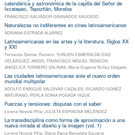
calendárica y astronómica de la capilla del Señor de
Ixcatepec, Tepoztlán, Morelos
FRANCISCO SALVADOR GRANADOS SAUCEDO
Naturalezas no indiferentes en cines latinoamericanos
ADRIANA ESTRADA ALVAREZ
Latinoamericanas en las artes y la literatura. Siglos XX
y XXI
Fernando Delmar Romero
;
YUNUEN ESMERALDA DIAZ
VELAZQUEZ
;
ANGEL FRANCISCO MIQUEL RENDON
;
ANGELICA TORNERO SALINAS
;
María Eugenia Núñez Delgado
Las ciudades latinoamericanas ante el nuevo orden
mundial multipolar
ADOLFO ENRIQUE SALDIVAR CAZALES
;
RICARDO GOMEZ
MATURANO
;
PERLA SONIA POSADA VIQUE
Fuerzas y tensiones: disputas con el saber
Lorena Noyola Piña
;
JULIETA ESPINOSA MELENDEZ
La transdisciplina como forma de aproximación a una
nueva mirada al diseño y la imagen (vol. 1)
Lorena Noyola Piña
;
Diana Elena Barcelata Eguiarte