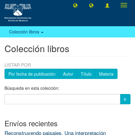
Camb
naveg
Colección libros
Colección libros
LISTAR POR
Por fecha de publicación
Autor
Título
Materia
Búsqueda en esta colección:
Ir
Envíos recientes
Reconstruyendo paisajes. Una interpretación