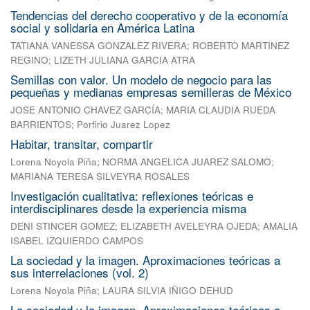
Tendencias del derecho cooperativo y de la economía
social y solidaria en América Latina
TATIANA VANESSA GONZALEZ RIVERA
;
ROBERTO MARTINEZ
REGINO
;
LIZETH JULIANA GARCIA ATRA
Semillas con valor. Un modelo de negocio para las
pequeñas y medianas empresas semilleras de México
JOSE ANTONIO CHAVEZ GARCÍA
;
MARIA CLAUDIA RUEDA
BARRIENTOS
;
Porfirio Juarez Lopez
Habitar, transitar, compartir
Lorena Noyola Piña
;
NORMA ANGELICA JUAREZ SALOMO
;
MARIANA TERESA SILVEYRA ROSALES
Investigación cualitativa: reflexiones teóricas e
interdisciplinares desde la experiencia misma
DENI STINCER GOMEZ
;
ELIZABETH AVELEYRA OJEDA
;
AMALIA
ISABEL IZQUIERDO CAMPOS
La sociedad y la imagen. Aproximaciones teóricas a
sus interrelaciones (vol. 2)
Lorena Noyola Piña
;
LAURA SILVIA IÑIGO DEHUD
La sociedad y la imagen. Aproximaciones teóricas a