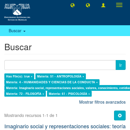
Camb
naveg
Buscar
Buscar
Ir
Has File(s): true ×
Materia: 51 - ANTROPOLOGÍA ×
Materia: 4 - HUMANIDADES Y CIENCIAS DE LA CONDUCTA ×
Materia: Imaginario social, representaciones sociales, valores, conocimiento, cotidia
Materia: 72 - FILOSOFÍA ×
Materia: 61 - PSICOLOGÍA ×
Mostrar filtros avanzados
Mostrando recursos 1-1 de 1
Imaginario social y representaciones sociales: teoría