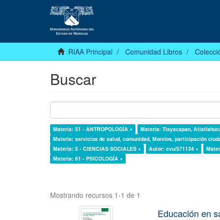
RIAA Principal
Comunidad Libros
Colecció
Buscar
Materia: 51 - ANTROPOLOGÍA ×
Materia: Tlayacapan, Atlatlahuca
Materia: servicios de salud, comunidad, Morelos, participación ciud
Materia: 5 - CIENCIAS SOCIALES ×
Autor: cvu/571134 ×
Mater
Materia: 61 - PSICOLOGÍA ×
Mostrando recursos 1-1 de 1
Educación en s