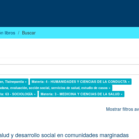
n libros
Buscar
n, Tlalnepantla ×
Materia: 4 - HUMANIDADES Y CIENCIAS DE LA CONDUCTA ×
adana, evaluación, acción social, servicios de salud, estudio de casos ×
ia: 63 - SOCIOLOGÍA ×
Materia: 3 - MEDICINA Y CIENCIAS DE LA SALUD ×
Mostrar filtros 
alud y desarrollo social en comunidades marginadas