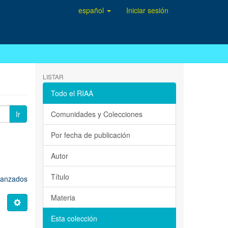
español
Iniciar sesión
LISTAR
Todo el RIAA
Ir
Comunidades y Colecciones
Por fecha de publicación
Autor
Título
avanzados
Materia
Esta colección