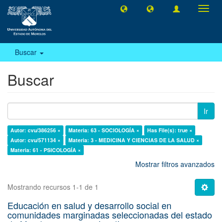
Camb
naveg
Buscar
Buscar
Ir
Autor: cvu/386256 ×
Materia: 63 - SOCIOLOGÍA ×
Has File(s): true ×
Autor: cvu/571134 ×
Materia: 3 - MEDICINA Y CIENCIAS DE LA SALUD ×
Materia: 61 - PSICOLOGÍA ×
Mostrar filtros avanzados
Mostrando recursos 1-1 de 1
Educación en salud y desarrollo social en
comunidades marginadas seleccionadas del estado