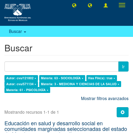
Camb
naveg
Buscar
Buscar
Ir
Autor: cvu/121802 ×
Materia: 63 - SOCIOLOGÍA ×
Has File(s): true ×
Autor: cvu/571134 ×
Materia: 3 - MEDICINA Y CIENCIAS DE LA SALUD ×
Materia: 61 - PSICOLOGÍA ×
Mostrar filtros avanzados
Mostrando recursos 1-1 de 1
Educación en salud y desarrollo social en
comunidades marginadas seleccionadas del estado