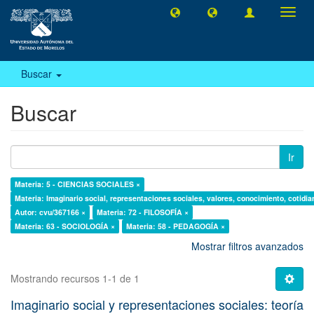
Camb
naveg
Buscar
Buscar
Ir
Materia: 5 - CIENCIAS SOCIALES ×
Materia: Imaginario social, representaciones sociales, valores, conocimiento, cotidia
Autor: cvu/367166 ×
Materia: 72 - FILOSOFÍA ×
Materia: 63 - SOCIOLOGÍA ×
Materia: 58 - PEDAGOGÍA ×
Mostrar filtros avanzados
Mostrando recursos 1-1 de 1
Imaginario social y representaciones sociales: teoría