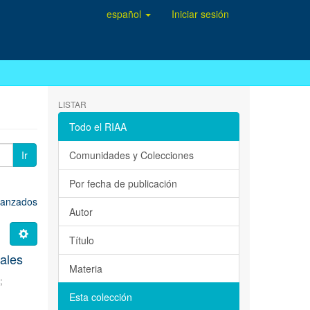
español
Iniciar sesión
LISTAR
Todo el RIAA
Ir
Comunidades y Colecciones
Por fecha de publicación
avanzados
Autor
Título
tales
Materia
L
;
Esta colección