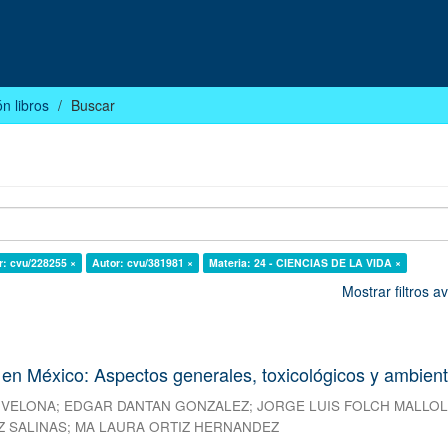
n libros
Buscar
r: cvu/228255 ×
Autor: cvu/381981 ×
Materia: 24 - CIENCIAS DE LA VIDA ×
Mostrar filtros 
 en México: Aspectos generales, toxicológicos y ambien
 VELONA
;
EDGAR DANTAN GONZALEZ
;
JORGE LUIS FOLCH MALLO
 SALINAS
;
MA LAURA ORTIZ HERNANDEZ