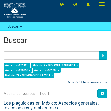
Camb
naveg
Buscar
Buscar
Ir
Autor: cvu/26112 ×
Materia: 2 - BIOLOGÍA Y QUÍMICA ×
Autor: cvu/228255 ×
Autor: cvu/381981 ×
Materia: 24 - CIENCIAS DE LA VIDA ×
Mostrar filtros avanzados
Mostrando recursos 1-1 de 1
Los plaguicidas en México: Aspectos generales,
toxicológicos y ambientales