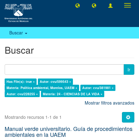
Camb
naveg
Buscar
Buscar
Ir
Has File(s): true ×
Autor: cvu/599543 ×
Materia: Política ambiental, Morelos, UAEM ×
Autor: cvu/381981 ×
Autor: cvu/228255 ×
Materia: 24 - CIENCIAS DE LA VIDA ×
Mostrar filtros avanzados
Mostrando recursos 1-1 de 1
Manual verde universitario. Guía de procedimientos
ambientales en la UAEM