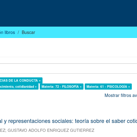
n libros
Buscar
NCIAS DE LA CONDUCTA ×
cimiento, cotidianidad ×
Materia: 72 - FILOSOFÍA ×
Materia: 61 - PSICOLOGÍA ×
Mostrar filtros 
l y representaciones sociales: teoría sobre el saber cot
REZ
;
GUSTAVO ADOLFO ENRIQUEZ GUTIERREZ