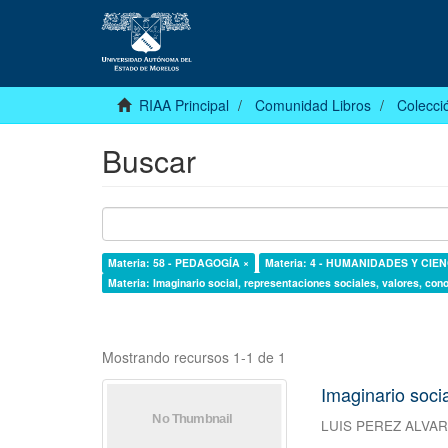
RIAA Principal
Comunidad Libros
Colecció
Buscar
Materia: 58 - PEDAGOGÍA ×
Materia: 4 - HUMANIDADES Y CIE
Materia: Imaginario social, representaciones sociales, valores, cono
Mostrando recursos 1-1 de 1
Imaginario socia
LUIS PEREZ ALVA