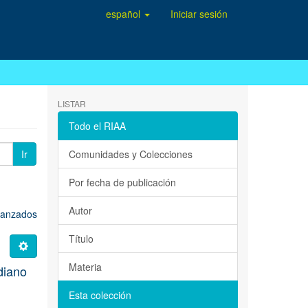
español
Iniciar sesión
LISTAR
Todo el RIAA
Ir
Comunidades y Colecciones
Por fecha de publicación
Autor
avanzados
Título
Materia
idiano
Esta colección