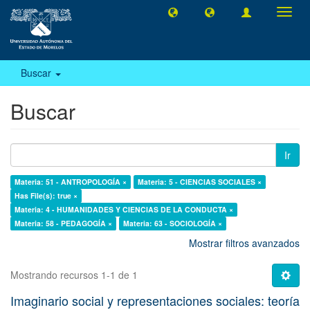
Camb
naveg
Buscar
Buscar
Ir
Materia: 51 - ANTROPOLOGÍA ×
Materia: 5 - CIENCIAS SOCIALES ×
Has File(s): true ×
Materia: 4 - HUMANIDADES Y CIENCIAS DE LA CONDUCTA ×
Materia: 58 - PEDAGOGÍA ×
Materia: 63 - SOCIOLOGÍA ×
Mostrar filtros avanzados
Mostrando recursos 1-1 de 1
Imaginario social y representaciones sociales: teoría