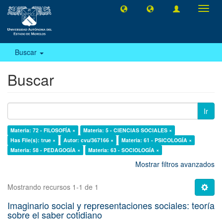
Camb
naveg
Buscar
Buscar
Ir
Materia: 72 - FILOSOFÍA ×
Materia: 5 - CIENCIAS SOCIALES ×
Has File(s): true ×
Autor: cvu/367166 ×
Materia: 61 - PSICOLOGÍA ×
Materia: 58 - PEDAGOGÍA ×
Materia: 63 - SOCIOLOGÍA ×
Mostrar filtros avanzados
Mostrando recursos 1-1 de 1
Imaginario social y representaciones sociales: teoría
sobre el saber cotidiano