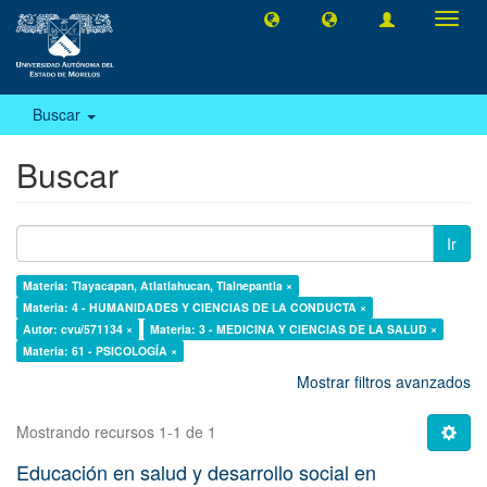
Camb
naveg
Buscar
Buscar
Ir
Materia: Tlayacapan, Atlatlahucan, Tlalnepantla ×
Materia: 4 - HUMANIDADES Y CIENCIAS DE LA CONDUCTA ×
Autor: cvu/571134 ×
Materia: 3 - MEDICINA Y CIENCIAS DE LA SALUD ×
Materia: 61 - PSICOLOGÍA ×
Mostrar filtros avanzados
Mostrando recursos 1-1 de 1
Educación en salud y desarrollo social en