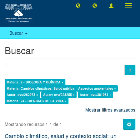
Camb
naveg
Buscar
Buscar
Ir
Materia: 2 - BIOLOGÍA Y QUÍMICA ×
Materia: Cambios climáticos, Salud pública – Aspectos ambientales ×
Autor: cvu/262973 ×
Autor: cvu/228255 ×
Autor: cvu/381981 ×
Materia: 24 - CIENCIAS DE LA VIDA ×
Mostrar filtros avanzados
Mostrando recursos 1-1 de 1
Cambio climático, salud y contexto social: un