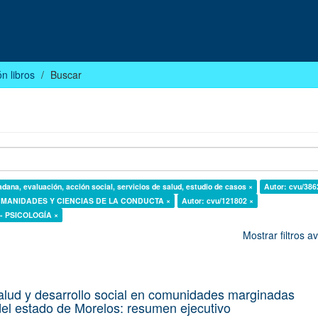
n libros
Buscar
adana, evaluación, acción social, servicios de salud, estudio de casos ×
Autor: cvu/386
 HUMANIDADES Y CIENCIAS DE LA CONDUCTA ×
Autor: cvu/121802 ×
1 - PSICOLOGÍA ×
Mostrar filtros 
alud y desarrollo social en comunidades marginadas
el estado de Morelos: resumen ejecutivo