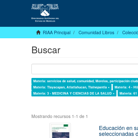
RIAA Principal
Comunidad Libros
Colecció
Buscar
Materia: servicios de salud, comunidad, Morelos, participación ciud
Materia: Tlayacapan, Atlatlahucan, Tlalnepantla ×
Materia: 4 -
Materia: 3 - MEDICINA Y CIENCIAS DE LA SALUD ×
Materia: 6
Mostrando recursos 1-1 de 1
Educación en s
seleccionadas d