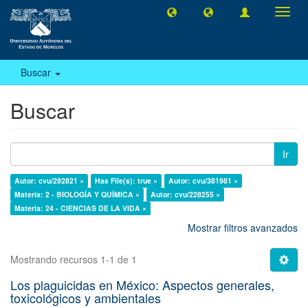
Camb
naveg
Buscar
Buscar
Ir
Autor: cvu/292821 ×
Has File(s): true ×
Autor: cvu/381981 ×
Materia: 2 - BIOLOGÍA Y QUÍMICA ×
Autor: cvu/228255 ×
Materia: 24 - CIENCIAS DE LA VIDA ×
Mostrar filtros avanzados
Mostrando recursos 1-1 de 1
Los plaguicidas en México: Aspectos generales,
toxicológicos y ambientales