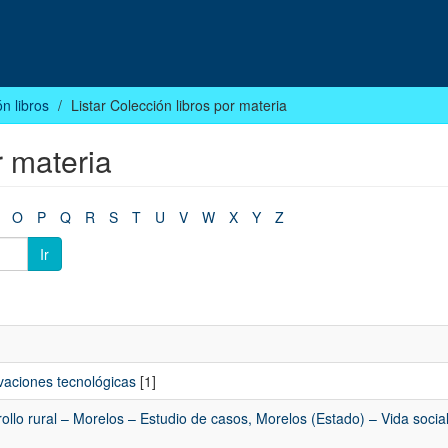
n libros
Listar Colección libros por materia
r materia
O
P
Q
R
S
T
U
V
W
X
Y
Z
Ir
ovaciones tecnológicas
[1]
llo rural – Morelos – Estudio de casos, Morelos (Estado) – Vida social