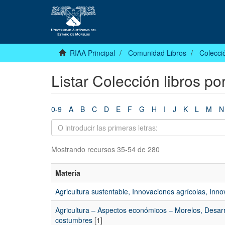
RIAA Principal
Comunidad Libros
Colecció
Listar Colección libros po
0-9
A
B
C
D
E
F
G
H
I
J
K
L
M
N
Mostrando recursos 35-54 de 280
Materia
Agricultura sustentable, Innovaciones agrícolas, Inn
Agricultura – Aspectos económicos – Morelos, Desarro
costumbres
[1]