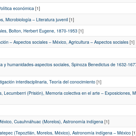
Política económica
[1]
 Microbiología – Literatura juvenil
[1]
iales, Bolton, Herbert Eugene, 1870-1953
[1]
ción – Aspectos sociales – México, Agricultura – Aspectos sociales
[1]
encia y humanidades-aspectos sociales, Spinoza Benedictus de 1632-167
tigación interdisciplinaria, Teoría del conocimiento
[1]
, Lecumberri (Prisión), Memoria colectiva en el arte – Exposiciones, 
México, Cuauhnáhuac (Morelos), Astronomía indígena
[1]
catepec (Tepoztlán, Morelos, México), Astronomía indígena – México
[1