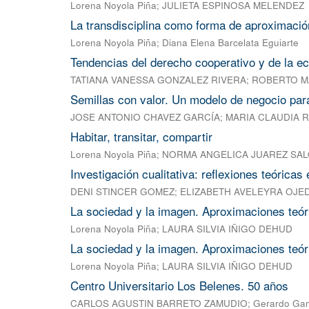
Lorena Noyola Piña
;
JULIETA ESPINOSA MELENDEZ
La transdisciplina como forma de aproximación
Lorena Noyola Piña
;
Diana Elena Barcelata Eguiarte
Tendencias del derecho cooperativo y de la ec
TATIANA VANESSA GONZALEZ RIVERA
;
ROBERTO M
Semillas con valor. Un modelo de negocio pa
JOSE ANTONIO CHAVEZ GARCÍA
;
MARIA CLAUDIA 
Habitar, transitar, compartir
Lorena Noyola Piña
;
NORMA ANGELICA JUAREZ SA
Investigación cualitativa: reflexiones teóricas
DENI STINCER GOMEZ
;
ELIZABETH AVELEYRA OJE
La sociedad y la imagen. Aproximaciones teóri
Lorena Noyola Piña
;
LAURA SILVIA IÑIGO DEHUD
La sociedad y la imagen. Aproximaciones teóri
Lorena Noyola Piña
;
LAURA SILVIA IÑIGO DEHUD
Centro Universitario Los Belenes. 50 años
CARLOS AGUSTIN BARRETO ZAMUDIO
;
Gerardo Ga