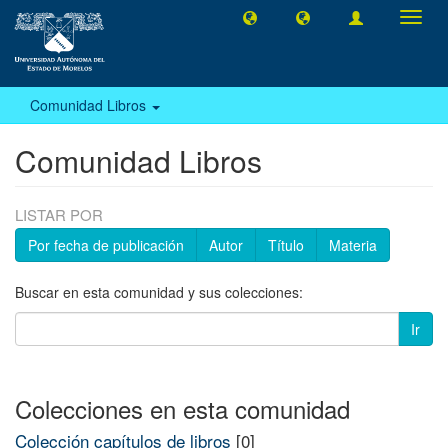
Camb
naveg
Comunidad Libros
Comunidad Libros
LISTAR POR
Por fecha de publicación
Autor
Título
Materia
Buscar en esta comunidad y sus colecciones:
Ir
Colecciones en esta comunidad
Colección capítulos de libros
[0]