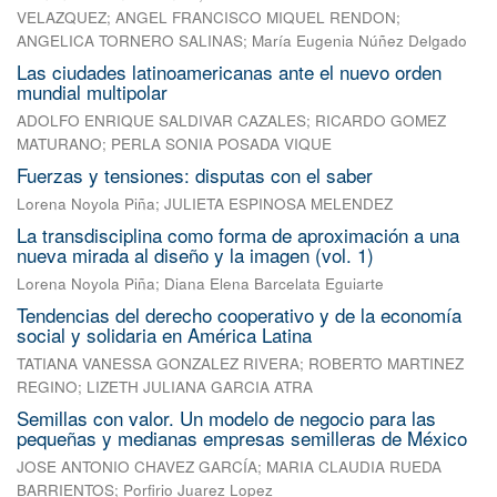
VELAZQUEZ
;
ANGEL FRANCISCO MIQUEL RENDON
;
ANGELICA TORNERO SALINAS
;
María Eugenia Núñez Delgado
Las ciudades latinoamericanas ante el nuevo orden
mundial multipolar
ADOLFO ENRIQUE SALDIVAR CAZALES
;
RICARDO GOMEZ
MATURANO
;
PERLA SONIA POSADA VIQUE
Fuerzas y tensiones: disputas con el saber
Lorena Noyola Piña
;
JULIETA ESPINOSA MELENDEZ
La transdisciplina como forma de aproximación a una
nueva mirada al diseño y la imagen (vol. 1)
Lorena Noyola Piña
;
Diana Elena Barcelata Eguiarte
Tendencias del derecho cooperativo y de la economía
social y solidaria en América Latina
TATIANA VANESSA GONZALEZ RIVERA
;
ROBERTO MARTINEZ
REGINO
;
LIZETH JULIANA GARCIA ATRA
Semillas con valor. Un modelo de negocio para las
pequeñas y medianas empresas semilleras de México
JOSE ANTONIO CHAVEZ GARCÍA
;
MARIA CLAUDIA RUEDA
BARRIENTOS
;
Porfirio Juarez Lopez