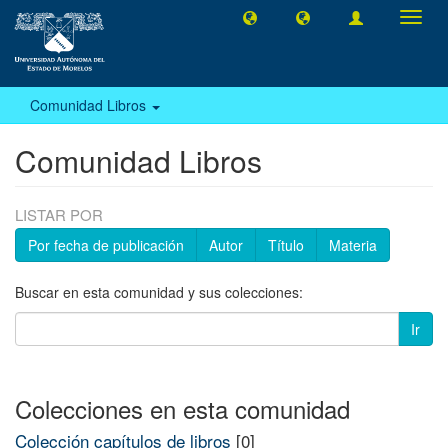
Camb
naveg
Comunidad Libros
Comunidad Libros
LISTAR POR
Por fecha de publicación
Autor
Título
Materia
Buscar en esta comunidad y sus colecciones:
Ir
Colecciones en esta comunidad
Colección capítulos de libros
[0]