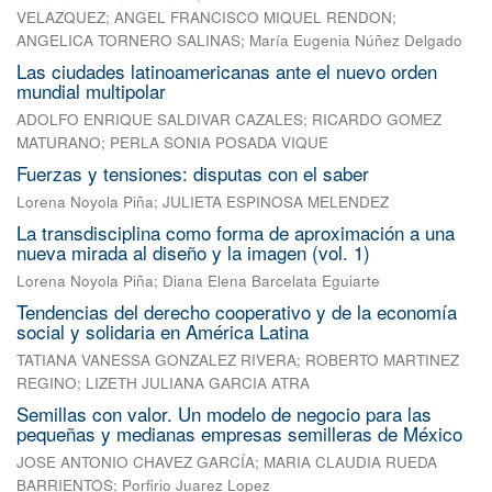
VELAZQUEZ
;
ANGEL FRANCISCO MIQUEL RENDON
;
ANGELICA TORNERO SALINAS
;
María Eugenia Núñez Delgado
Las ciudades latinoamericanas ante el nuevo orden
mundial multipolar
ADOLFO ENRIQUE SALDIVAR CAZALES
;
RICARDO GOMEZ
MATURANO
;
PERLA SONIA POSADA VIQUE
Fuerzas y tensiones: disputas con el saber
Lorena Noyola Piña
;
JULIETA ESPINOSA MELENDEZ
La transdisciplina como forma de aproximación a una
nueva mirada al diseño y la imagen (vol. 1)
Lorena Noyola Piña
;
Diana Elena Barcelata Eguiarte
Tendencias del derecho cooperativo y de la economía
social y solidaria en América Latina
TATIANA VANESSA GONZALEZ RIVERA
;
ROBERTO MARTINEZ
REGINO
;
LIZETH JULIANA GARCIA ATRA
Semillas con valor. Un modelo de negocio para las
pequeñas y medianas empresas semilleras de México
JOSE ANTONIO CHAVEZ GARCÍA
;
MARIA CLAUDIA RUEDA
BARRIENTOS
;
Porfirio Juarez Lopez