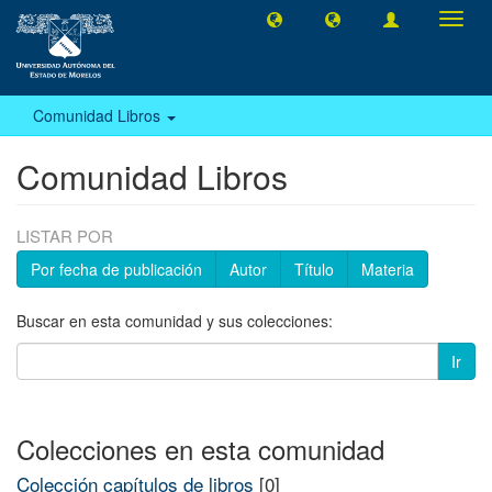
Camb
naveg
Comunidad Libros
Comunidad Libros
LISTAR POR
Por fecha de publicación
Autor
Título
Materia
Buscar en esta comunidad y sus colecciones:
Ir
Colecciones en esta comunidad
Colección capítulos de libros
[0]