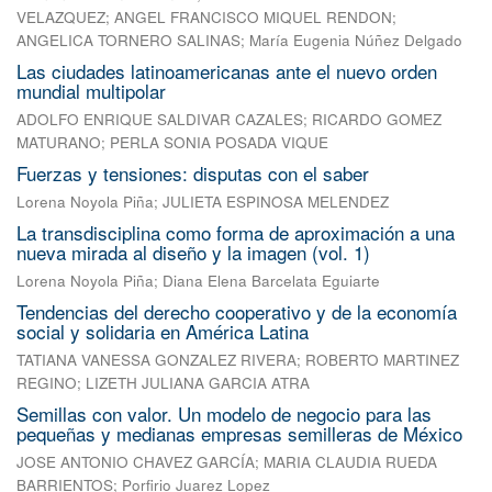
VELAZQUEZ
;
ANGEL FRANCISCO MIQUEL RENDON
;
ANGELICA TORNERO SALINAS
;
María Eugenia Núñez Delgado
Las ciudades latinoamericanas ante el nuevo orden
mundial multipolar
ADOLFO ENRIQUE SALDIVAR CAZALES
;
RICARDO GOMEZ
MATURANO
;
PERLA SONIA POSADA VIQUE
Fuerzas y tensiones: disputas con el saber
Lorena Noyola Piña
;
JULIETA ESPINOSA MELENDEZ
La transdisciplina como forma de aproximación a una
nueva mirada al diseño y la imagen (vol. 1)
Lorena Noyola Piña
;
Diana Elena Barcelata Eguiarte
Tendencias del derecho cooperativo y de la economía
social y solidaria en América Latina
TATIANA VANESSA GONZALEZ RIVERA
;
ROBERTO MARTINEZ
REGINO
;
LIZETH JULIANA GARCIA ATRA
Semillas con valor. Un modelo de negocio para las
pequeñas y medianas empresas semilleras de México
JOSE ANTONIO CHAVEZ GARCÍA
;
MARIA CLAUDIA RUEDA
BARRIENTOS
;
Porfirio Juarez Lopez