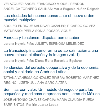
VELAZQUEZ
;
ANGEL FRANCISCO MIQUEL RENDON
;
ANGELICA TORNERO SALINAS
;
María Eugenia Núñez Delgado
Las ciudades latinoamericanas ante el nuevo orden
mundial multipolar
ADOLFO ENRIQUE SALDIVAR CAZALES
;
RICARDO GOMEZ
MATURANO
;
PERLA SONIA POSADA VIQUE
Fuerzas y tensiones: disputas con el saber
Lorena Noyola Piña
;
JULIETA ESPINOSA MELENDEZ
La transdisciplina como forma de aproximación a una
nueva mirada al diseño y la imagen (vol. 1)
Lorena Noyola Piña
;
Diana Elena Barcelata Eguiarte
Tendencias del derecho cooperativo y de la economía
social y solidaria en América Latina
TATIANA VANESSA GONZALEZ RIVERA
;
ROBERTO MARTINEZ
REGINO
;
LIZETH JULIANA GARCIA ATRA
Semillas con valor. Un modelo de negocio para las
pequeñas y medianas empresas semilleras de México
JOSE ANTONIO CHAVEZ GARCÍA
;
MARIA CLAUDIA RUEDA
BARRIENTOS
;
Porfirio Juarez Lopez