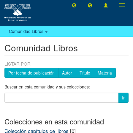
Camb
naveg
Comunidad Libros
Comunidad Libros
LISTAR POR
Por fecha de publicación
Autor
Título
Materia
Buscar en esta comunidad y sus colecciones:
Ir
Colecciones en esta comunidad
Colección capítulos de libros
[0]