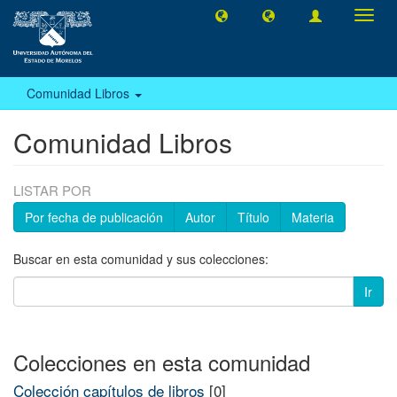
Camb
naveg
Comunidad Libros
Comunidad Libros
LISTAR POR
Por fecha de publicación
Autor
Título
Materia
Buscar en esta comunidad y sus colecciones:
Ir
Colecciones en esta comunidad
Colección capítulos de libros
[0]