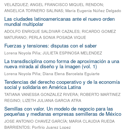
VELAZQUEZ
;
ANGEL FRANCISCO MIQUEL RENDON
;
ANGELICA TORNERO SALINAS
;
María Eugenia Núñez Delgado
Las ciudades latinoamericanas ante el nuevo orden
mundial multipolar
ADOLFO ENRIQUE SALDIVAR CAZALES
;
RICARDO GOMEZ
MATURANO
;
PERLA SONIA POSADA VIQUE
Fuerzas y tensiones: disputas con el saber
Lorena Noyola Piña
;
JULIETA ESPINOSA MELENDEZ
La transdisciplina como forma de aproximación a una
nueva mirada al diseño y la imagen (vol. 1)
Lorena Noyola Piña
;
Diana Elena Barcelata Eguiarte
Tendencias del derecho cooperativo y de la economía
social y solidaria en América Latina
TATIANA VANESSA GONZALEZ RIVERA
;
ROBERTO MARTINEZ
REGINO
;
LIZETH JULIANA GARCIA ATRA
Semillas con valor. Un modelo de negocio para las
pequeñas y medianas empresas semilleras de México
JOSE ANTONIO CHAVEZ GARCÍA
;
MARIA CLAUDIA RUEDA
BARRIENTOS
;
Porfirio Juarez Lopez