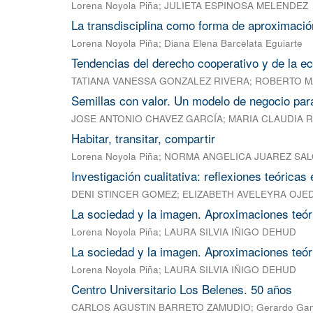
Lorena Noyola Piña
;
JULIETA ESPINOSA MELENDEZ
La transdisciplina como forma de aproximación
Lorena Noyola Piña
;
Diana Elena Barcelata Eguiarte
Tendencias del derecho cooperativo y de la ec
TATIANA VANESSA GONZALEZ RIVERA
;
ROBERTO M
Semillas con valor. Un modelo de negocio pa
JOSE ANTONIO CHAVEZ GARCÍA
;
MARIA CLAUDIA 
Habitar, transitar, compartir
Lorena Noyola Piña
;
NORMA ANGELICA JUAREZ SA
Investigación cualitativa: reflexiones teóricas
DENI STINCER GOMEZ
;
ELIZABETH AVELEYRA OJE
La sociedad y la imagen. Aproximaciones teóri
Lorena Noyola Piña
;
LAURA SILVIA IÑIGO DEHUD
La sociedad y la imagen. Aproximaciones teóri
Lorena Noyola Piña
;
LAURA SILVIA IÑIGO DEHUD
Centro Universitario Los Belenes. 50 años
CARLOS AGUSTIN BARRETO ZAMUDIO
;
Gerardo Ga