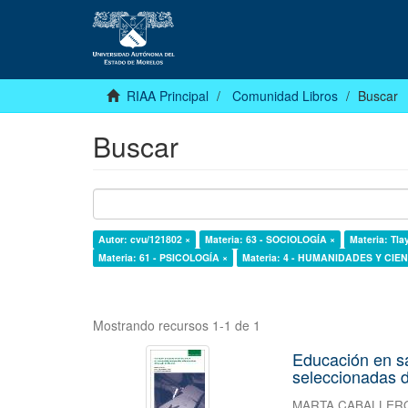
RIAA Principal
Comunidad Libros
Buscar
Buscar
Autor: cvu/121802 ×
Materia: 63 - SOCIOLOGÍA ×
Materia: Tla
Materia: 61 - PSICOLOGÍA ×
Materia: 4 - HUMANIDADES Y CI
Mostrando recursos 1-1 de 1
Educación en s
seleccionadas d
MARTA CABALLER