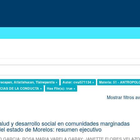
yacapan, Atlatlahucan, Tlalnepantla ×
Autor: cvu/571134 ×
Materia: 51 - ANTROPOL
ENCIAS DE LA CONDUCTA ×
Has File(s): true ×
Mostrar filtros 
alud y desarrollo social en comunidades marginadas
el estado de Morelos: resumen ejecutivo
O GARCIA
;
ROSA MARIA VARELA GARAY
;
JANETTE FLORES VELAZ