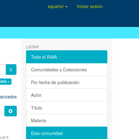
español
Iniciar sesión
LISTAR
Todo el RIAA
Ir
Comunidades y Colecciones
OGÍA ×
Por fecha de publicación
Autor
avanzados
Título
Materia
Esta comunidad
QUEZ