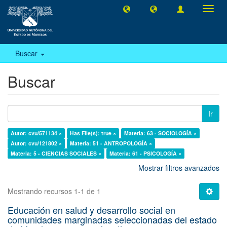
Camb
naveg
Buscar
Buscar
Ir
Autor: cvu/571134 ×
Has File(s): true ×
Materia: 63 - SOCIOLOGÍA ×
Autor: cvu/121802 ×
Materia: 51 - ANTROPOLOGÍA ×
Materia: 5 - CIENCIAS SOCIALES ×
Materia: 61 - PSICOLOGÍA ×
Mostrar filtros avanzados
Mostrando recursos 1-1 de 1
Educación en salud y desarrollo social en
comunidades marginadas seleccionadas del estado