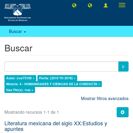
Camb
naveg
Buscar
Buscar
Ir
Autor: cvu/73185 ×
Fecha: [2010 TO 2018] ×
Materia: 4 - HUMANIDADES Y CIENCIAS DE LA CONDUCTA ×
Has File(s): true ×
Mostrar filtros avanzados
Mostrando recursos 1-1 de 1
Literatura mexicana del siglo XX:Estudios y
apuntes