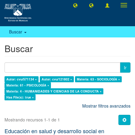
Camb
naveg
Buscar
Buscar
Ir
Autor: cvu/571134 ×
Autor: cvu/121802 ×
Materia: 63 - SOCIOLOGÍA ×
Materia: 61 - PSICOLOGÍA ×
Materia: 4 - HUMANIDADES Y CIENCIAS DE LA CONDUCTA ×
Has File(s): true ×
Mostrar filtros avanzados
Mostrando recursos 1-1 de 1
Educación en salud y desarrollo social en