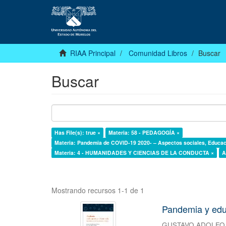
RIAA Principal
Comunidad Libros
Buscar
Buscar
Has File(s): true ×
Materia: 58 - PEDAGOGÍA ×
Materia: Pandemia de COVID-19 2020- – Aspectos sociales, Educac
Materia: 4 - HUMANIDADES Y CIENCIAS DE LA CONDUCTA ×
A
Mostrando recursos 1-1 de 1
Pandemia y educ
GUSTAVO ADOLFO