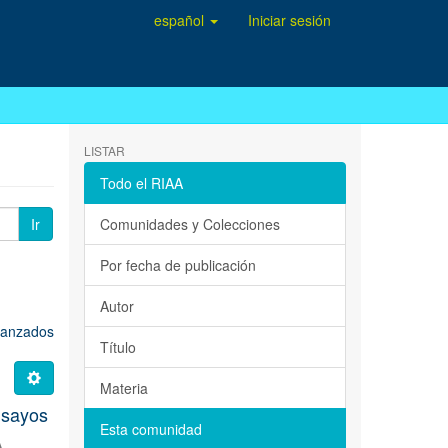
español
Iniciar sesión
LISTAR
Todo el RIAA
Ir
Comunidades y Colecciones
Por fecha de publicación
Autor
avanzados
Título
Materia
nsayos
Esta comunidad
A