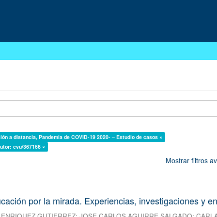
ión a distancia, Pandemia de COVID-19 2020- – Estudio de casos ×
utor: cvu/367166 ×
Mostrar filtros 
ación por la mirada. Experiencias, investigaciones y e
 ENRIQUEZ GUTIERREZ
;
JOSE CARLOS AGUIRRE SALGADO
;
CARL