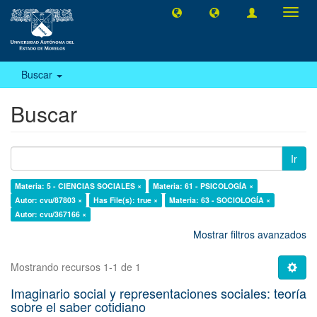
Camb
naveg
Buscar
Buscar
Ir
Materia: 5 - CIENCIAS SOCIALES ×
Materia: 61 - PSICOLOGÍA ×
Autor: cvu/87803 ×
Has File(s): true ×
Materia: 63 - SOCIOLOGÍA ×
Autor: cvu/367166 ×
Mostrar filtros avanzados
Mostrando recursos 1-1 de 1
Imaginario social y representaciones sociales: teoría
sobre el saber cotidiano