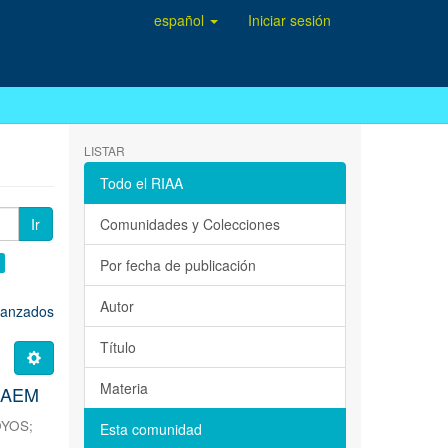
español
Iniciar sesión
LISTAR
Todo el RIAA
Ir
Comunidades y Colecciones
Por fecha de publicación
Autor
avanzados
Título
Materia
 UAEM
OYOS
;
Esta comunidad