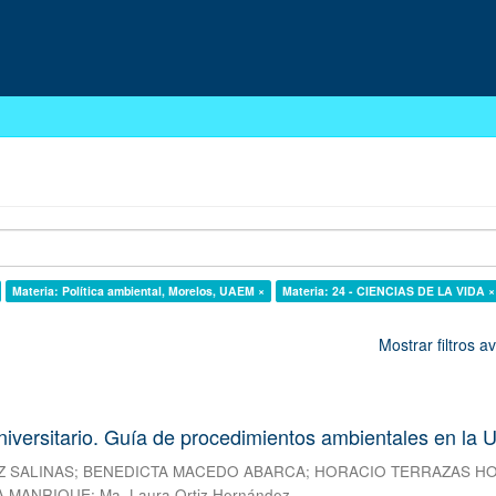
Materia: Política ambiental, Morelos, UAEM ×
Materia: 24 - CIENCIAS DE LA VIDA ×
Mostrar filtros 
iversitario. Guía de procedimientos ambientales en la
 SALINAS
;
BENEDICTA MACEDO ABARCA
;
HORACIO TERRAZAS H
A MANRIQUE
;
Ma. Laura Ortiz Hernández