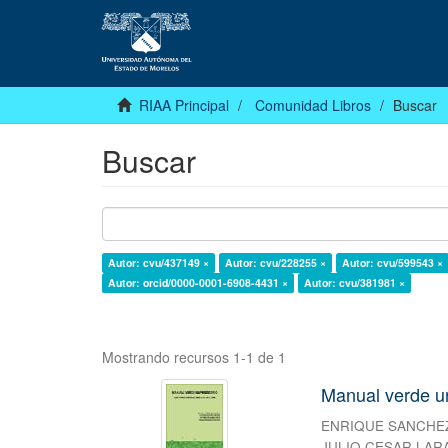
RIAA Principal
Comunidad Libros
Buscar
Buscar
Autor: cvu/437149 ×
Autor: cvu/228255 ×
Autor: cvu/599543 ×
Autor: orcid/0000-0001-6908-4431 ×
Autor: cvu/381981 ×
Mostrando recursos 1-1 de 1
Manual verde un
ENRIQUE SANCHEZ
JULIO CESAR LAR